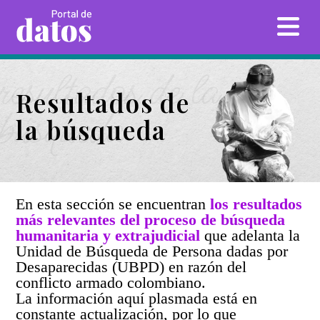
Skip
resultados de la
to
INICIO
content
Resultados de
búsqueda
la búsqueda
RESULTADOS DE LA BÚSQUEDA
UNIVERSO
LUGARES INTERÉS FORENSE
En esta sección se encuentran
los resultados
más relevantes del proceso de búsqueda
humanitaria y extrajudicial
que adelanta la
PERSONAS BUSCADORAS
Unidad de Búsqueda de Persona dadas por
Desaparecidas (UBPD) en razón del
conflicto armado colombiano.
La información aquí plasmada está en
constante actualización, por lo que